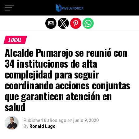
Salir de la versión móvil
LOCAL
Alcalde Pumarejo se reunió con
34 instituciones de alta
complejidad para seguir
coordinando acciones conjuntas
que garanticen atención en
salud
Published
6 años ago
on
junio 9, 2020
By
Ronald Lugo