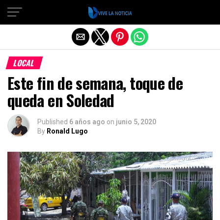
Salir de la versión móvil
LOCAL
Este fin de semana, toque de
queda en Soledad
Published
6 años ago
on
junio 5, 2020
By
Ronald Lugo