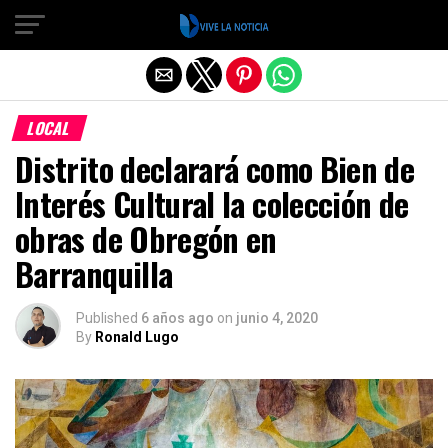
Salir de la versión móvil
LOCAL
Distrito declarará como Bien de
Interés Cultural la colección de
obras de Obregón en
Barranquilla
Published
6 años ago
on
junio 4, 2020
By
Ronald Lugo