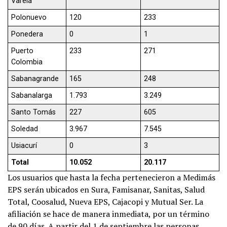
Varela
Polonuevo
120
233
Ponedera
0
1
Puerto
233
271
Colombia
Sabanagrande
165
248
Sabanalarga
1.793
3.249
Santo Tomás
227
605
Soledad
3.967
7.545
Usiacurí
0
3
Total
10.052
20.117
Los usuarios que hasta la fecha pertenecieron a Medimás
EPS serán ubicados en Sura, Famisanar, Sanitas, Salud
Total, Coosalud, Nueva EPS, Cajacopi y Mutual Ser. La
afiliación se hace de manera inmediata, por un término
de 90 días. A partir del 1 de septiembre las personas