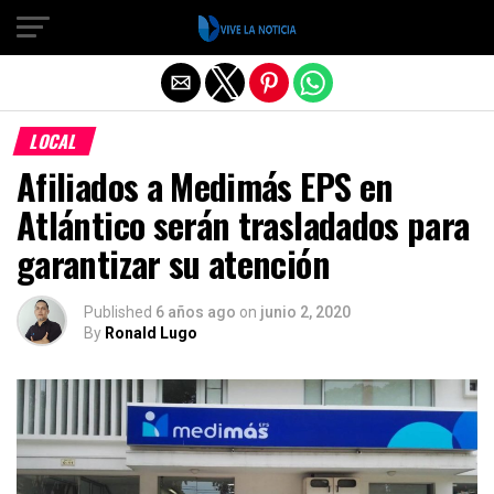
Salir de la versión móvil
LOCAL
Afiliados a Medimás EPS en
Atlántico serán trasladados para
garantizar su atención
Published
6 años ago
on
junio 2, 2020
By
Ronald Lugo