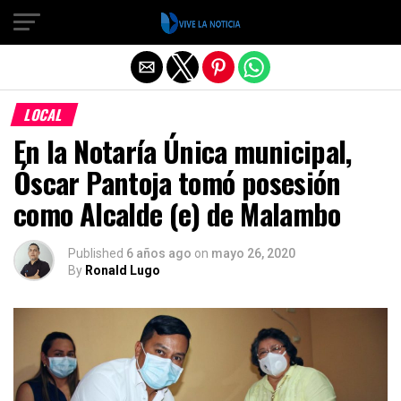
Salir de la versión móvil
LOCAL
En la Notaría Única municipal,
Óscar Pantoja tomó posesión
como Alcalde (e) de Malambo
Published
6 años ago
on
mayo 26, 2020
By
Ronald Lugo