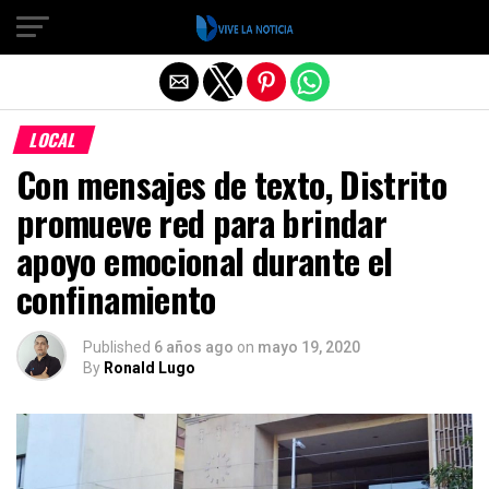
Salir de la versión móvil
LOCAL
Con mensajes de texto, Distrito
promueve red para brindar
apoyo emocional durante el
confinamiento
Published
6 años ago
on
mayo 19, 2020
By
Ronald Lugo