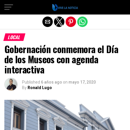
Salir de la versión móvil
LOCAL
Gobernación conmemora el Día
de los Museos con agenda
interactiva
Published
6 años ago
on
mayo 17, 2020
By
Ronald Lugo