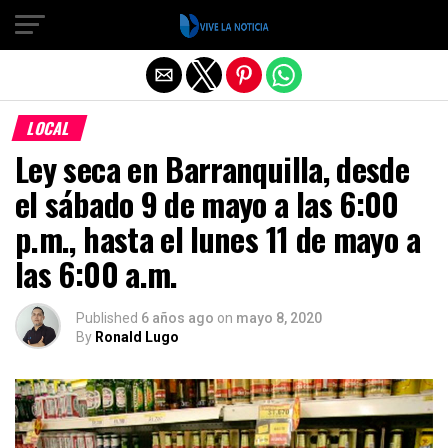
Salir de la versión móvil
LOCAL
Ley seca en Barranquilla, desde
el sábado 9 de mayo a las 6:00
p.m., hasta el lunes 11 de mayo a
las 6:00 a.m.
Published
6 años ago
on
mayo 8, 2020
By
Ronald Lugo