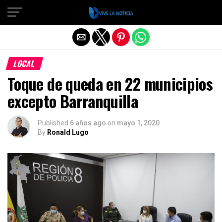
Salir de la versión móvil
LOCAL
Toque de queda en 22 municipios
excepto Barranquilla
Published
6 años ago
on
mayo 1, 2020
By
Ronald Lugo