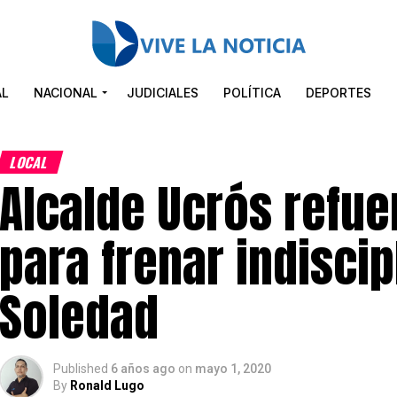
AL
NACIONAL
JUDICIALES
POLÍTICA
DEPORTES
LOCAL
Alcalde Ucrós refu
para frenar indiscip
Soledad
Published
6 años ago
on
mayo 1, 2020
By
Ronald Lugo