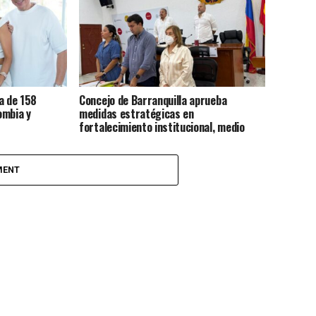
a de 158
Concejo de Barranquilla aprueba
ombia y
medidas estratégicas en
fortalecimiento institucional, medio
ambiente y gestión del riesgo
MENT