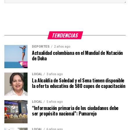
TENDENCIAS
DEPORTES
2 años ago
Actualidad colombiana en el Mundial de Natación
de Doha
LOCAL
3 años ago
La Alcaldía de Soledad y el Sena tienen disponible
la oferta educativa de 580 cupos de capacitación
LOCAL
5 años ago
“Información primaria de los ciudadanos debe
ser propósito nacional”: Pumarejo
LOCAL
6 años ago