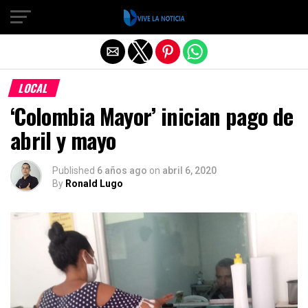
Salir de la versión móvil
LOCAL
‘Colombia Mayor’ inician pago de
abril y mayo
Published
6 años ago
on
abril 6, 2020
By
Ronald Lugo