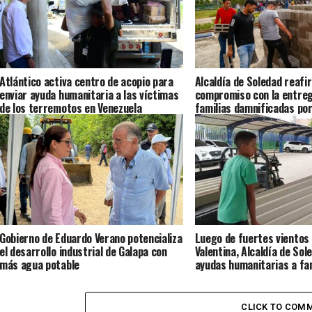
Atlántico activa centro de acopio para
Alcaldía de Soledad reafi
enviar ayuda humanitaria a las víctimas
compromiso con la entreg
de los terremotos en Venezuela
familias damnificadas por
lluvias
Gobierno de Eduardo Verano potencializa
Luego de fuertes vientos e
el desarrollo industrial de Galapa con
Valentina, Alcaldía de So
más agua potable
ayudas humanitarias a fa
afectadas
CLICK TO COM