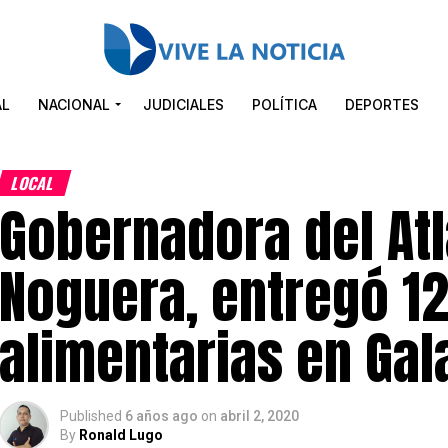
AL
NACIONAL
JUDICIALES
POLÍTICA
DEPORTES
LOCAL
Gobernadora del Atl
Noguera, entregó 12
alimentarias en Gal
Published
6 años ago
on
abril 2, 2020
By
Ronald Lugo