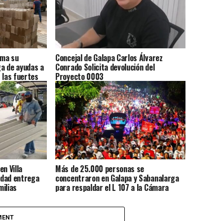
rma su
Concejal de Galapa Carlos Álvarez
a de ayudas a
Conrado Solicita devolución del
 las fuertes
Proyecto 0003
n Villa
Más de 25.000 personas se
ledad entrega
concentraron en Galapa y Sabanalarga
milias
para respaldar el L 107 a la Cámara
MENT