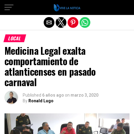
Salir de la versión móvil
LOCAL
Medicina Legal exalta
comportamiento de
atlanticenses en pasado
carnaval
Published
6 años ago
on
marzo 3, 2020
By
Ronald Lugo