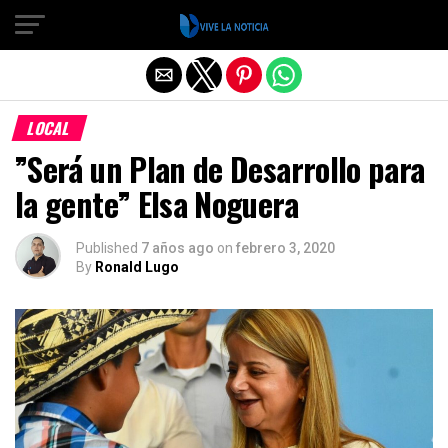
Salir de la versión móvil
LOCAL
”Será un Plan de Desarrollo para
la gente” Elsa Noguera
Published
7 años ago
on
febrero 3, 2020
By
Ronald Lugo