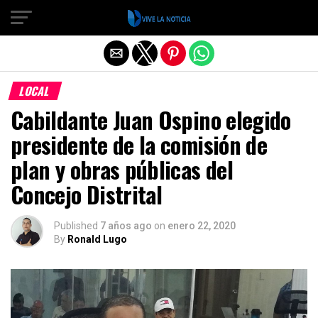
Salir de la versión móvil
LOCAL
Cabildante Juan Ospino elegido
presidente de la comisión de
plan y obras públicas del
Concejo Distrital
Published
7 años ago
on
enero 22, 2020
By
Ronald Lugo