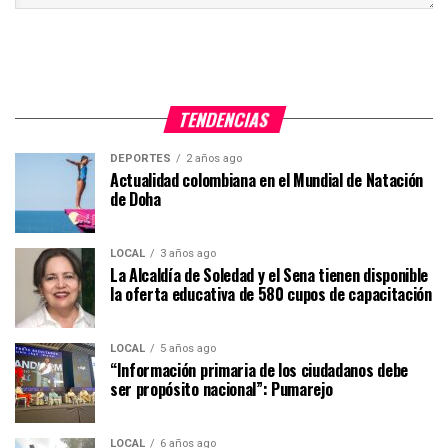
TENDENCIAS
DEPORTES
2 años ago
Actualidad colombiana en el Mundial de Natación
de Doha
LOCAL
3 años ago
La Alcaldía de Soledad y el Sena tienen disponible
la oferta educativa de 580 cupos de capacitación
LOCAL
5 años ago
“Información primaria de los ciudadanos debe
ser propósito nacional”: Pumarejo
LOCAL
6 años ago