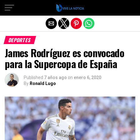
Salir de la versión móvil
DEPORTES
James Rodríguez es convocado
para la Supercopa de España
Published
7 años ago
on
enero 6, 2020
By
Ronald Lugo