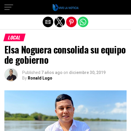
Salir de la versión móvil
LOCAL
Elsa Noguera consolida su equipo
de gobierno
Published
7 años ago
on
diciembre 30, 2019
By
Ronald Lugo