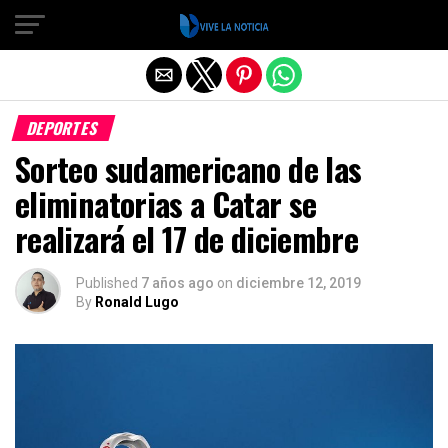
Salir de la versión móvil
DEPORTES
Sorteo sudamericano de las
eliminatorias a Catar se
realizará el 17 de diciembre
Published
7 años ago
on
diciembre 12, 2019
By
Ronald Lugo