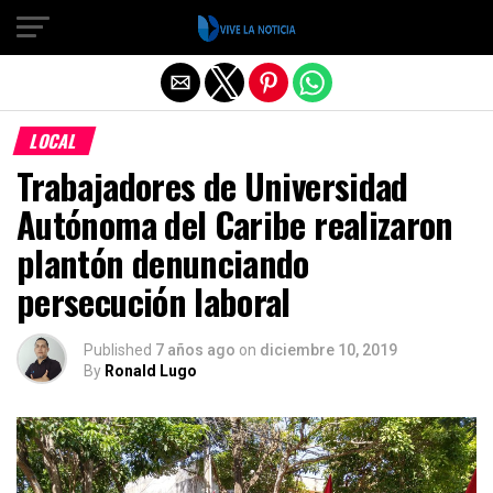
Salir de la versión móvil
LOCAL
Trabajadores de Universidad
Autónoma del Caribe realizaron
plantón denunciando
persecución laboral
Published
7 años ago
on
diciembre 10, 2019
By
Ronald Lugo