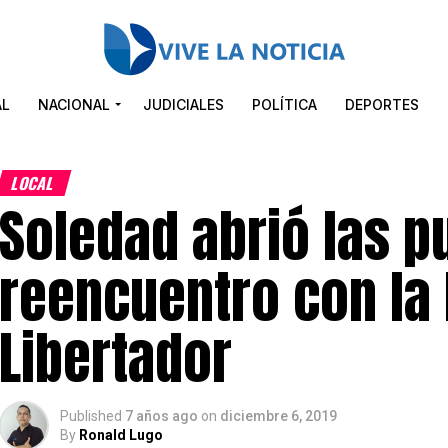
AL
NACIONAL
JUDICIALES
POLÍTICA
DEPORTES
LOCAL
Soledad abrió las p
reencuentro con la 
Libertador
Published
7 años ago
on
diciembre 6, 2019
By
Ronald Lugo