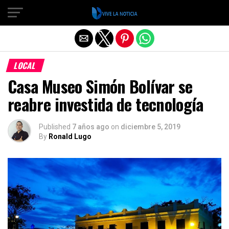
Salir de la versión móvil
LOCAL
Casa Museo Simón Bolívar se
reabre investida de tecnología
Published
7 años ago
on
diciembre 5, 2019
By
Ronald Lugo