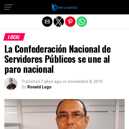
Salir de la versión móvil
LOCAL
La Confederación Nacional de
Servidores Públicos se une al
paro nacional
Published
7 años ago
on
noviembre 8, 2019
By
Ronald Lugo