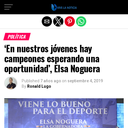
Salir de la versión móvil
POLÍTICA
‘En nuestros jóvenes hay
campeones esperando una
oportunidad’, Elsa Noguera
Published
7 años ago
on
septiembre 4, 2019
By
Ronald Lugo