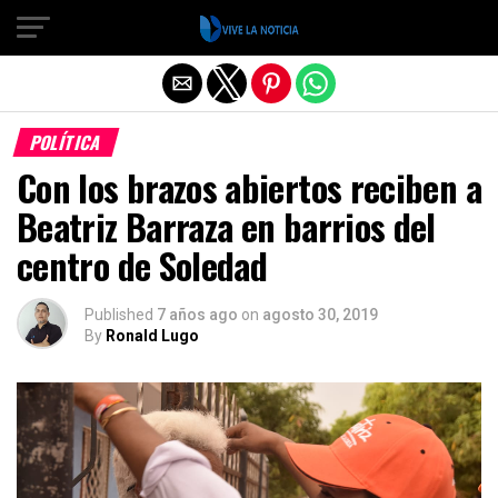
Salir de la versión móvil
POLÍTICA
Con los brazos abiertos reciben a
Beatriz Barraza en barrios del
centro de Soledad
Published
7 años ago
on
agosto 30, 2019
By
Ronald Lugo