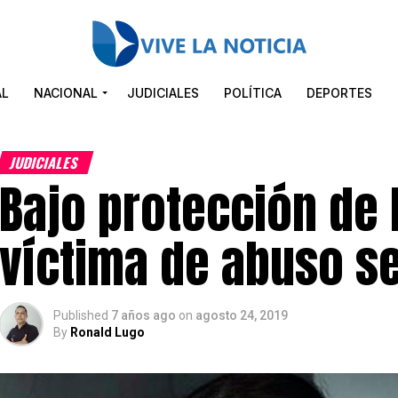
AL
NACIONAL
JUDICIALES
POLÍTICA
DEPORTES
JUDICIALES
Bajo protección de I
víctima de abuso s
Published
7 años ago
on
agosto 24, 2019
By
Ronald Lugo