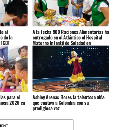
de al
A la fecha 900 Raciones Alimentarias ha
o de la
entregado en el Atlántico el Hospital
l ICBF
Materno Infantil de Soledad en
as madres
articulación con el ICBF
las para el
Ashley Arenas Flores la talentosa niña
ancia 2026 en
que cautiva a Colombia con su
prodigiosa voz
MENT