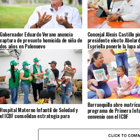
Gobernador Eduardo Verano anuncia
Concejal Alexis Castillo pi
captura de presunto homicida de niña de
presidente electo Abelard
dos años en Polonuevo
Espriella ponerle la lupa a
Atlántico y dignificar a l
comunitarias
Barranquilla abre matrícu
Hospital Materno Infantil de Soledad y
programa de Primera Inf
el ICBF consolidan estrategia para
convenio con el ICBF
mitigar la desnutrición en Soledad y el
Atlántico
CLICK TO COM