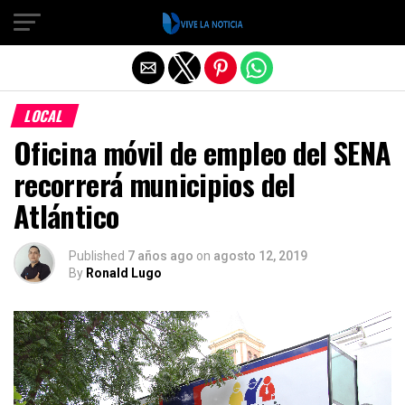
Salir de la versión móvil
LOCAL
Oficina móvil de empleo del SENA
recorrerá municipios del
Atlántico
Published
7 años ago
on
agosto 12, 2019
By
Ronald Lugo