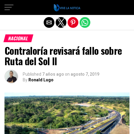
Salir de la versión móvil
NACIONAL
Contraloría revisará fallo sobre
Ruta del Sol II
Published
7 años ago
on
agosto 7, 2019
By
Ronald Lugo