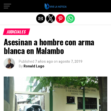
Salir de la versión móvil
JUDICIALES
Asesinan a hombre con arma
blanca en Malambo
Published
7 años ago
on
agosto 7, 2019
By
Ronald Lugo