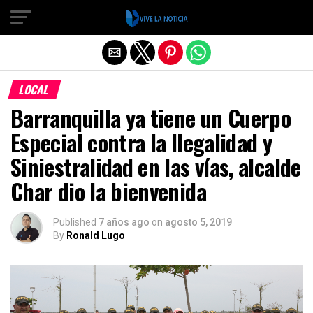
Salir de la versión móvil
LOCAL
Barranquilla ya tiene un Cuerpo
Especial contra la Ilegalidad y
Siniestralidad en las vías, alcalde
Char dio la bienvenida
Published
7 años ago
on
agosto 5, 2019
By
Ronald Lugo