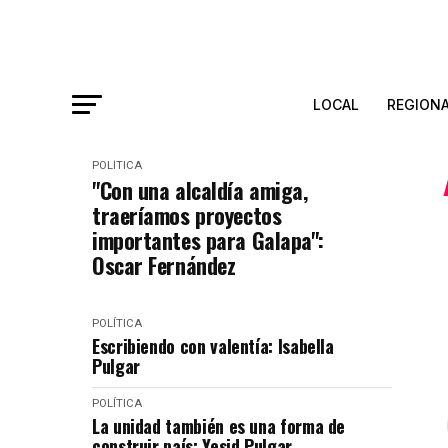
LOCAL
REGION
POLÍTICA
"Con una alcaldía amiga,
traeríamos proyectos
importantes para Galapa":
Oscar Fernández
POLÍTICA
Escribiendo con valentía: Isabella
Pulgar
POLÍTICA
La unidad también es una forma de
construir país: Yesid Pulgar