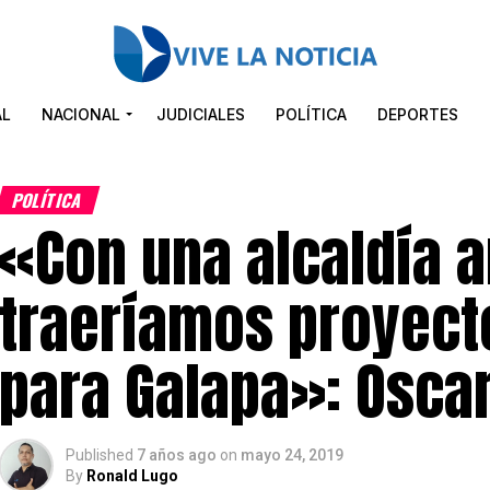
AL
NACIONAL
JUDICIALES
POLÍTICA
DEPORTES
POLÍTICA
«Con una alcaldía 
traeríamos proyect
para Galapa»: Osca
Published
7 años ago
on
mayo 24, 2019
By
Ronald Lugo