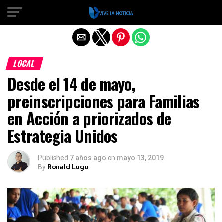
Salir de la versión móvil
LOCAL
Desde el 14 de mayo,
preinscripciones para Familias
en Acción a priorizados de
Estrategia Unidos
Published
7 años ago
on
mayo 13, 2019
By
Ronald Lugo