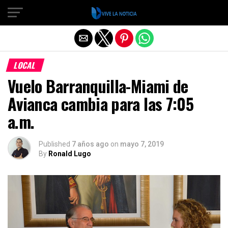
Salir de la versión móvil
LOCAL
Vuelo Barranquilla-Miami de
Avianca cambia para las 7:05
a.m.
Published
7 años ago
on
mayo 7, 2019
By
Ronald Lugo