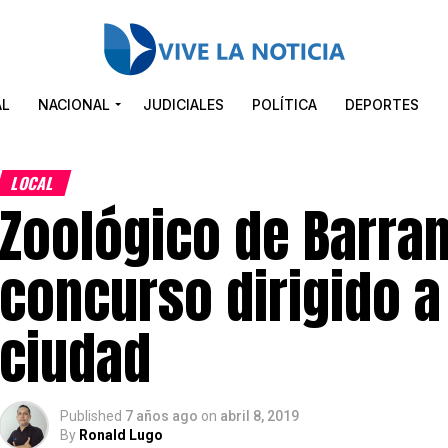
AL
NACIONAL
JUDICIALES
POLÍTICA
DEPORTES
LOCAL
Zoológico de Barran
concurso dirigido a
ciudad
Published
7 años ago
on
abril 8, 2019
By
Ronald Lugo