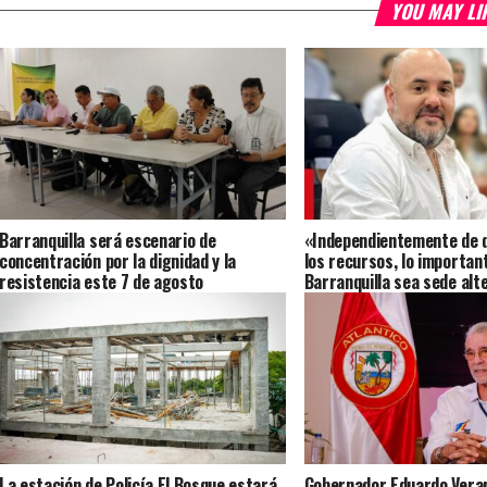
YOU MAY LI
Barranquilla será escenario de
«Independientemente de 
concentración por la dignidad y la
los recursos, lo importan
resistencia este 7 de agosto
Barranquilla sea sede alte
Presidencia»: Villafañez 
La estación de Policía El Bosque estará
Gobernador Eduardo Veran