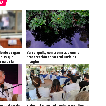
KE
dónde vengan
Barranquilla, comprometida con la
te es que
preservación de su santuario de
rna de la
mangles
Jabba
o califica de
Ediles del suroriente piden garantías de