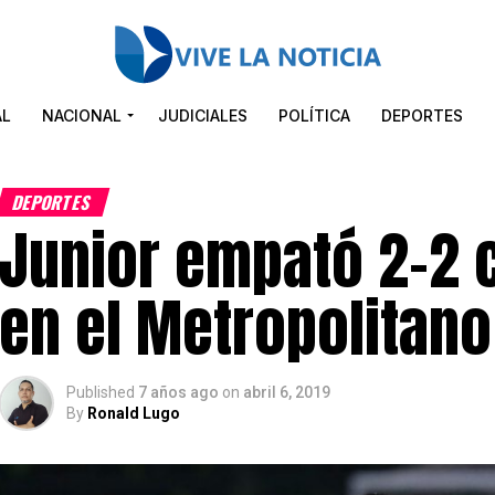
AL
NACIONAL
JUDICIALES
POLÍTICA
DEPORTES
DEPORTES
Junior empató 2-2 
en el Metropolitan
Published
7 años ago
on
abril 6, 2019
By
Ronald Lugo