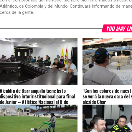
con el compromiso de mantener siempre bien informados a nuestros le
Atlántico, de Colombia y del Mundo. Continuaré informando de manera 
cerca de la gente.
YOU MAY LI
Alcaldía de Barranquilla tiene listo
“Con los colores de nuestr
dispositivo interinstitucional para final
se verá la nueva cara del
de Junior – Atlético Nacional el 8 de
alcalde Char
junio