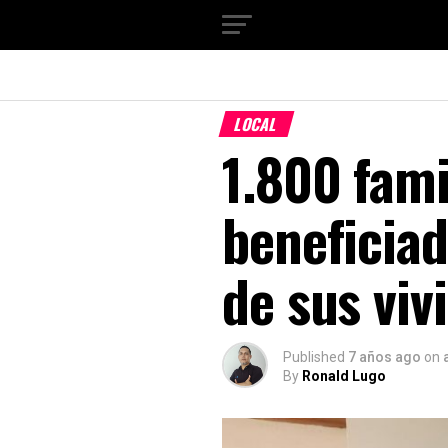
LOCAL
1.800 fami
beneficia
de sus viv
Published
7 años ago
on
By
Ronald Lugo