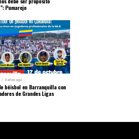
nos debe ser propósito
l”: Pumarejo
S
3 años ago
de béisbol en Barranquilla con
adores de Grandes Ligas