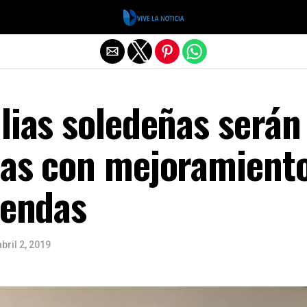
Salir de la versión móvil
lias soledeñas serán
das con mejoramient
iendas
abril 2, 2019