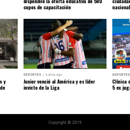
ciudada
disponible la oferta educativa de 580
naciona
cupos de capacitación
DEPORTE
DEPORTES
6 años ago
Clínica 
s y
Junior venció al América y es líder
5 ex jug
 de
invicto de la Liga
Copyright © 2019