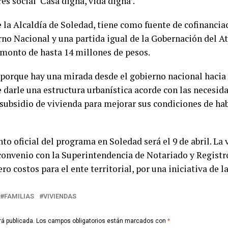
és social ‘Casa digna, vida digna’.
 la Alcaldía de Soledad, tiene como fuente de cofinancia
rno Nacional y una partida igual de la Gobernación del At
 monto de hasta 14 millones de pesos.
orque hay una mirada desde el gobierno nacional hacia 
e darle una estructura urbanística acorde con las necesida
subsidio de vivienda para mejorar sus condiciones de ha
o oficial del programa en Soledad será el 9 de abril. La vi
convenio con la Superintendencia de Notariado y Registro
ro costos para el ente territorial, por una iniciativa de l
FAMILIAS
VIVIENDAS
rá publicada.
Los campos obligatorios están marcados con
*