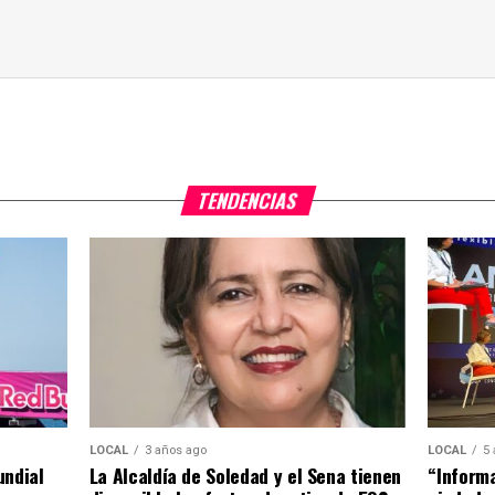
TENDENCIAS
LOCAL
5
LOCAL
3 años ago
“Informa
undial
La Alcaldía de Soledad y el Sena tienen