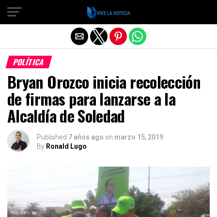
Salir de la versión móvil
POLÍTICA
Bryan Orozco inicia recolección
de firmas para lanzarse a la
Alcaldía de Soledad
Published
7 años ago
on
marzo 15, 2019
By
Ronald Lugo