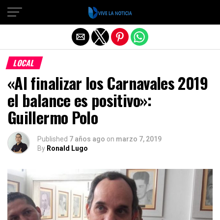
Salir de la versión móvil
LOCAL
«Al finalizar los Carnavales 2019
el balance es positivo»:
Guillermo Polo
Published
7 años ago
on
marzo 7, 2019
By
Ronald Lugo