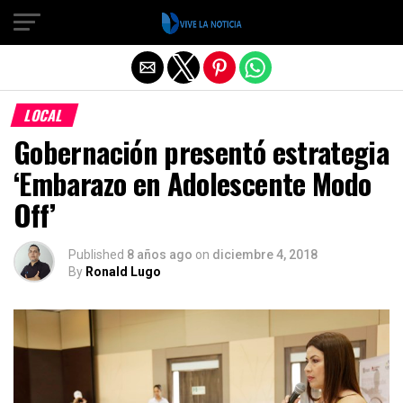
Salir de la versión móvil
LOCAL
Gobernación presentó estrategia
‘Embarazo en Adolescente Modo
Off’
Published
8 años ago
on
diciembre 4, 2018
By
Ronald Lugo