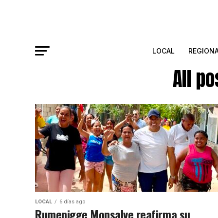
LOCAL
REGION
All p
LOCAL
6 días ago
Rumenigge Monsalve reafirma su