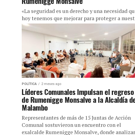
Rumenigge Monsalve
«La seguridad es un derecho y una necesidad qu
hoy tenemos que mejorar para proteger a nuest
familia», manifestó Rumenigge Monsalve,
exalcalde del municipio de Malambo....
POLÍTICA
2 meses ago
Líderes Comunales Impulsan el regreso
de Rumenigge Monsalve a la Alcaldía d
Malambo
Representantes de más de 15 Juntas de Acción
Comunal sostuvieron un encuentro con el
exalcalde Rumenigge Monsalve, donde analiza