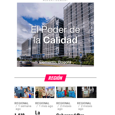
ADVERTISEMENT
REGIÓN
REGIONAL
REGIONAL
REGIONAL
REGIONAL
1 semana
1 mes ago
2 meses
2 meses
ago
ago
ago
La