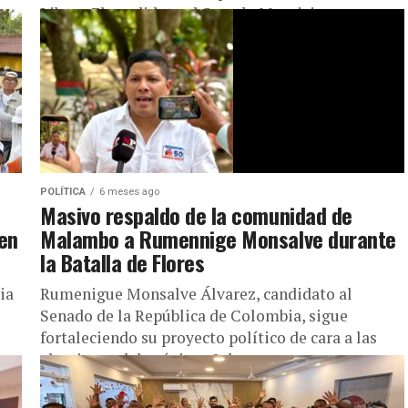
Libres. El candidato al Senado Mauricio...
POLÍTICA
6 meses ago
Masivo respaldo de la comunidad de
en
Malambo a Rumennige Monsalve durante
la Batalla de Flores
ia
Rumenigue Monsalve Álvarez, candidato al
Senado de la República de Colombia, sigue
fortaleciendo su proyecto político de cara a las
elecciones del próximo 8 de marzo...