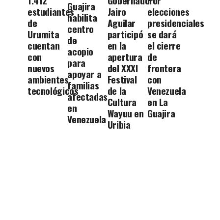
1.412
Gobernador
Por
Guajira
estudiantes
Jairo
elecciones
habilita
de
Aguilar
presidenciales
centro
Urumita
participó
se dará
de
cuentan
en la
el cierre
acopio
con
apertura
de
para
nuevos
del XXXI
frontera
apoyar a
ambientes
Festival
con
familias
tecnológicos
de la
Venezuela
afectadas
Cultura
en La
en
Wayuu en
Guajira
Venezuela
Uribia