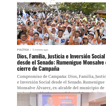
la situación actual que enfrentan diferentes
sectores...
POLÍTICA
5 meses ago
Dios, Familia, Justicia e Inversión Social
desde el Senado: Rumenigue Monsalve 
cierre de Campaña
Compromiso de Campaña: Dios, Familia, Justic
e Inversión Social desde el Senado. Rumenigue
Monsalve Álvarez, ex-alcalde del municipio de
Malambo Atlántico y candidato al Senado de...