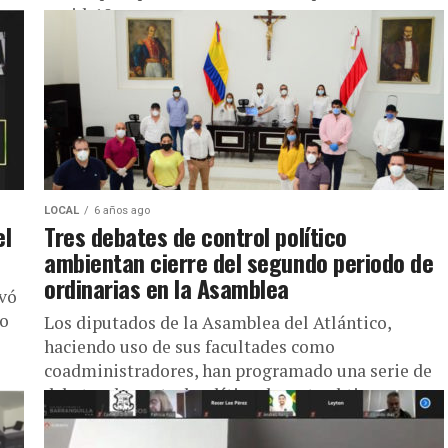
covid-19, pero...
LOCAL
6 años ago
el
Tres debates de control político
ambientan cierre del segundo periodo de
ordinarias en la Asamblea
evó
do
Los diputados de la Asamblea del Atlántico,
haciendo uso de sus facultades como
coadministradores, han programado una serie de
debates de control político durante el tiempo...