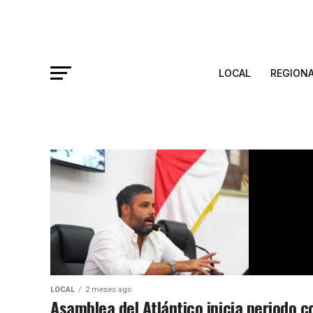
LOCAL
REGION
LOCAL
2 meses ago
Asamblea del Atlántico inicia periodo c