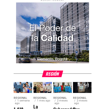
ADVERTISEMENT
REGIÓN
REGIONAL
REGIONAL
REGIONAL
REGIONAL
1 semana
1 mes ago
2 meses
2 meses
ago
ago
ago
La