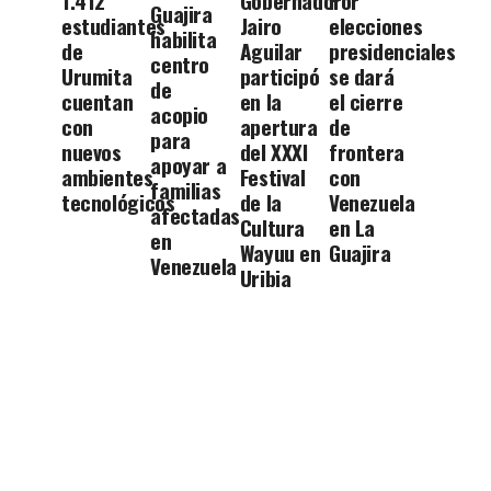
1.412
Gobernador
Por
Guajira
estudiantes
Jairo
elecciones
habilita
de
Aguilar
presidenciales
centro
Urumita
participó
se dará
de
cuentan
en la
el cierre
acopio
con
apertura
de
para
nuevos
del XXXI
frontera
apoyar a
ambientes
Festival
con
familias
tecnológicos
de la
Venezuela
afectadas
Cultura
en La
en
Wayuu en
Guajira
Venezuela
Uribia