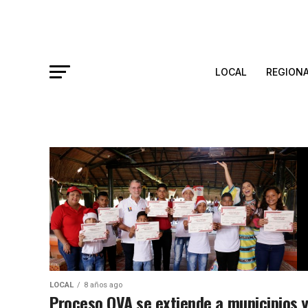
LOCAL
REGION
LOCAL
8 años ago
Proceso OVA se extiende a municipios 