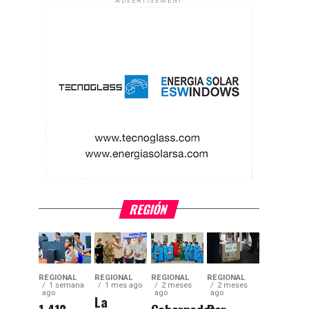
ADVERTISEMENT
REGIÓN
REGIONAL
REGIONAL
REGIONAL
REGIONAL
1 semana
1 mes ago
2 meses
2 meses
ago
ago
ago
La