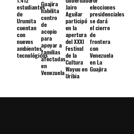
1.412
Gobernador
Por
Guajira
estudiantes
Jairo
elecciones
habilita
de
Aguilar
presidenciales
centro
Urumita
participó
se dará
de
cuentan
en la
el cierre
acopio
con
apertura
de
para
nuevos
del XXXI
frontera
apoyar a
ambientes
Festival
con
familias
tecnológicos
de la
Venezuela
afectadas
Cultura
en La
en
Wayuu en
Guajira
Venezuela
Uribia