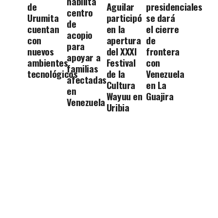
habilita
de
Aguilar
presidenciales
centro
Urumita
participó
se dará
de
cuentan
en la
el cierre
acopio
con
apertura
de
para
nuevos
del XXXI
frontera
apoyar a
ambientes
Festival
con
familias
tecnológicos
de la
Venezuela
afectadas
Cultura
en La
en
Wayuu en
Guajira
Venezuela
Uribia