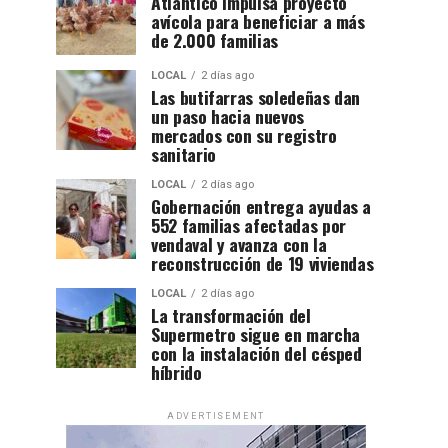
Atlántico impulsa proyecto
avícola para beneficiar a más
de 2.000 familias
LOCAL
2 días ago
Las butifarras soledeñas dan
un paso hacia nuevos
mercados con su registro
sanitario
LOCAL
2 días ago
Gobernación entrega ayudas a
552 familias afectadas por
vendaval y avanza con la
reconstrucción de 19 viviendas
LOCAL
2 días ago
La transformación del
Supermetro sigue en marcha
con la instalación del césped
híbrido
ADVERTISEMENT