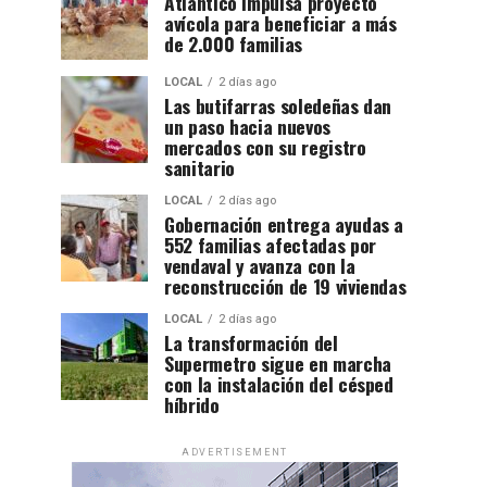
Atlántico impulsa proyecto
avícola para beneficiar a más
de 2.000 familias
LOCAL
2 días ago
Las butifarras soledeñas dan
un paso hacia nuevos
mercados con su registro
sanitario
LOCAL
2 días ago
Gobernación entrega ayudas a
552 familias afectadas por
vendaval y avanza con la
reconstrucción de 19 viviendas
LOCAL
2 días ago
La transformación del
Supermetro sigue en marcha
con la instalación del césped
híbrido
ADVERTISEMENT