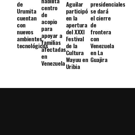
habilita
de
Aguilar
presidenciales
centro
Urumita
participó
se dará
de
cuentan
en la
el cierre
acopio
con
apertura
de
para
nuevos
del XXXI
frontera
apoyar a
ambientes
Festival
con
familias
tecnológicos
de la
Venezuela
afectadas
Cultura
en La
en
Wayuu en
Guajira
Venezuela
Uribia