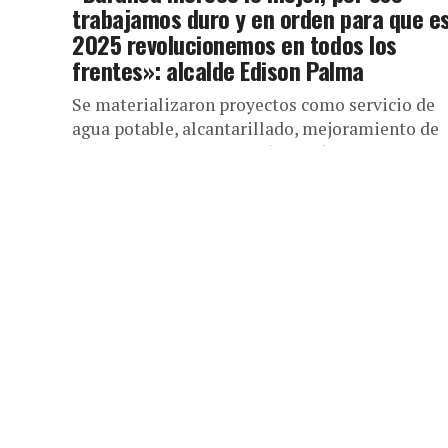
trabajamos duro y en orden para que e
2025 revolucionemos en todos los
frentes»: alcalde Edison Palma
Se materializaron proyectos como servicio de
agua potable, alcantarillado, mejoramiento de
viviendas y pavimentación de vías. Han sido
muchos los retos y logros alcanzados por el...