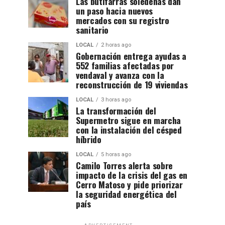
Las butifarras soledeñas dan
un paso hacia nuevos
mercados con su registro
sanitario
LOCAL
2 horas ago
Gobernación entrega ayudas a
552 familias afectadas por
vendaval y avanza con la
reconstrucción de 19 viviendas
LOCAL
3 horas ago
La transformación del
Supermetro sigue en marcha
con la instalación del césped
híbrido
LOCAL
5 horas ago
Camilo Torres alerta sobre
impacto de la crisis del gas en
Cerro Matoso y pide priorizar
la seguridad energética del
país