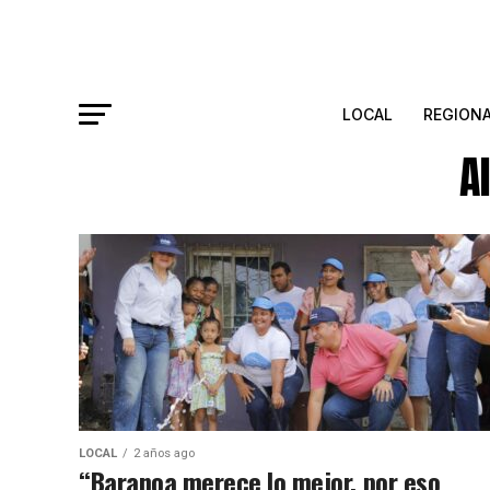
LOCAL
REGION
A
LOCAL
2 años ago
“Baranoa merece lo mejor, por eso