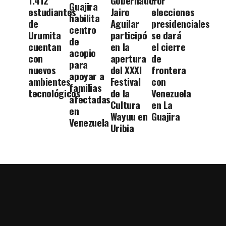
1.412
Gobernador
Por
Guajira
estudiantes
Jairo
elecciones
habilita
de
Aguilar
presidenciales
centro
Urumita
participó
se dará
de
cuentan
en la
el cierre
acopio
con
apertura
de
para
nuevos
del XXXI
frontera
apoyar a
ambientes
Festival
con
familias
tecnológicos
de la
Venezuela
afectadas
Cultura
en La
en
Wayuu en
Guajira
Venezuela
Uribia