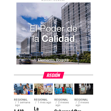
ADVERTISEMENT
REGIÓN
REGIONAL
REGIONAL
REGIONAL
REGIONAL
1 semana
1 mes ago
2 meses
2 meses
ago
ago
ago
La