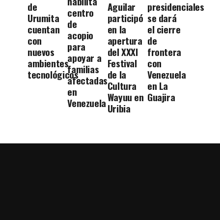
habilita
de
Aguilar
presidenciales
centro
Urumita
participó
se dará
de
cuentan
en la
el cierre
acopio
con
apertura
de
para
nuevos
del XXXI
frontera
apoyar a
ambientes
Festival
con
familias
tecnológicos
de la
Venezuela
afectadas
Cultura
en La
en
Wayuu en
Guajira
Venezuela
Uribia