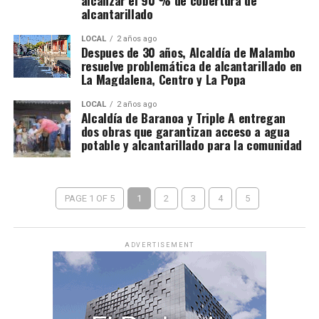
alcanzar el 90 % de cobertura de
alcantarillado
LOCAL
2 años ago
Despues de 30 años, Alcaldía de Malambo
resuelve problemática de alcantarillado en
La Magdalena, Centro y La Popa
LOCAL
2 años ago
Alcaldía de Baranoa y Triple A entregan
dos obras que garantizan acceso a agua
potable y alcantarillado para la comunidad
PAGE 1 OF 5
1
2
3
4
5
ADVERTISEMENT