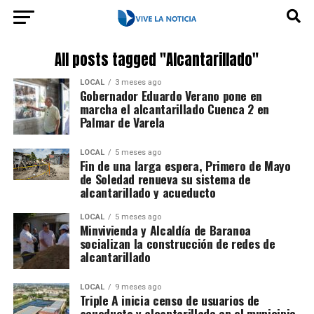
All posts tagged "Alcantarillado"
LOCAL
3 meses ago
Gobernador Eduardo Verano pone en
marcha el alcantarillado Cuenca 2 en
Palmar de Varela
LOCAL
5 meses ago
Fin de una larga espera, Primero de Mayo
de Soledad renueva su sistema de
alcantarillado y acueducto
LOCAL
5 meses ago
Minvivienda y Alcaldía de Baranoa
socializan la construcción de redes de
alcantarillado
LOCAL
9 meses ago
Triple A inicia censo de usuarios de
acueducto y alcantarillado en el municipio