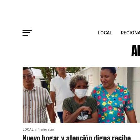
LOCAL
REGION
A
LOCAL
1 año ago
Nuevo hogar y atención digna recibe