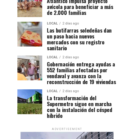
Atlántico impulsa proyecto
avícola para beneficiar a más
de 2.000 familias
LOCAL
2 días ago
Las butifarras soledeñas dan
un paso hacia nuevos
mercados con su registro
sanitario
LOCAL
2 días ago
Gobernación entrega ayudas a
552 familias afectadas por
vendaval y avanza con la
reconstrucción de 19 viviendas
LOCAL
2 días ago
La transformación del
Supermetro sigue en marcha
con la instalación del césped
híbrido
ADVERTISEMENT