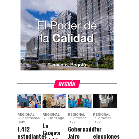
REGIÓN
REGIONAL
REGIONAL
REGIONAL
REGIONAL
2 semanas
1 mes ago
2 meses
2 meses
ago
ago
ago
La
1.412
Gobernador
Por
Guajira
estudiantes
Jairo
elecciones