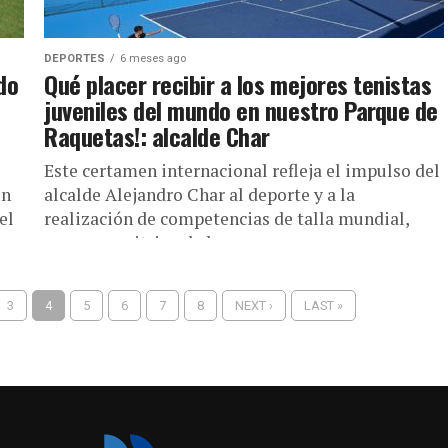
DEPORTES
6 meses ago
do
Qué placer recibir a los mejores tenistas
juveniles del mundo en nuestro Parque de
Raquetas!: alcalde Char
Este certamen internacional refleja el impulso del
un
alcalde Alejandro Char al deporte y a la
el
realización de competencias de talla mundial,
como una vitrina de la...
3
4
5
6
7
8
NEXT ›
LAST »