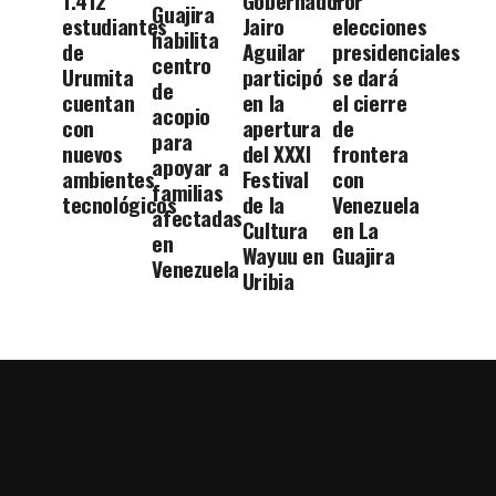
1.412
Gobernador
Por
Guajira
estudiantes
Jairo
elecciones
habilita
de
Aguilar
presidenciales
centro
Urumita
participó
se dará
de
cuentan
en la
el cierre
acopio
con
apertura
de
para
nuevos
del XXXI
frontera
apoyar a
ambientes
Festival
con
familias
tecnológicos
de la
Venezuela
afectadas
Cultura
en La
en
Wayuu en
Guajira
Venezuela
Uribia