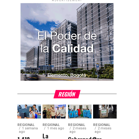
ADVERTISEMENT
REGIÓN
REGIONAL
REGIONAL
REGIONAL
REGIONAL
1 semana
1 mes ago
2 meses
2 meses
ago
ago
ago
La