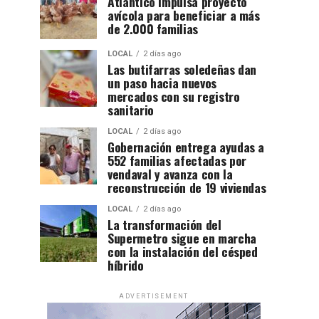
Atlántico impulsa proyecto
avícola para beneficiar a más
de 2.000 familias
LOCAL
2 días ago
Las butifarras soledeñas dan
un paso hacia nuevos
mercados con su registro
sanitario
LOCAL
2 días ago
Gobernación entrega ayudas a
552 familias afectadas por
vendaval y avanza con la
reconstrucción de 19 viviendas
LOCAL
2 días ago
La transformación del
Supermetro sigue en marcha
con la instalación del césped
híbrido
ADVERTISEMENT