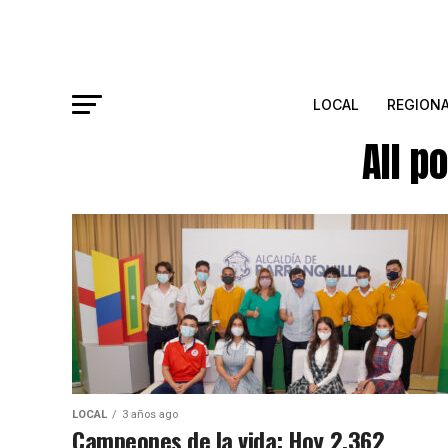
LOCAL
REGION
All p
LOCAL
3 años ago
Campeones de la vida: Hoy 2.362