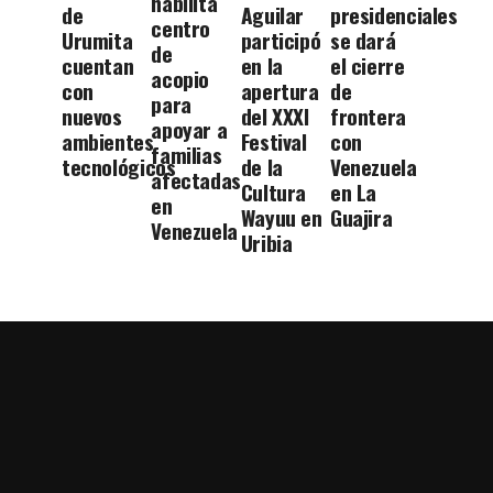
habilita
de
Aguilar
presidenciales
centro
Urumita
participó
se dará
de
cuentan
en la
el cierre
acopio
con
apertura
de
para
nuevos
del XXXI
frontera
apoyar a
ambientes
Festival
con
familias
tecnológicos
de la
Venezuela
afectadas
Cultura
en La
en
Wayuu en
Guajira
Venezuela
Uribia